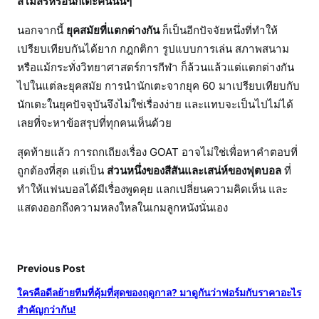
สโมสรหรือนักเตะคนนั้นๆ
นอกจากนี้
ยุคสมัยที่แตกต่างกัน
ก็เป็นอีกปัจจัยหนึ่งที่ทำให้
เปรียบเทียบกันได้ยาก กฎกติกา รูปแบบการเล่น สภาพสนาม
หรือแม้กระทั่งวิทยาศาสตร์การกีฬา ก็ล้วนแล้วแต่แตกต่างกัน
ไปในแต่ละยุคสมัย การนำนักเตะจากยุค 60 มาเปรียบเทียบกับ
นักเตะในยุคปัจจุบันจึงไม่ใช่เรื่องง่าย และแทบจะเป็นไปไม่ได้
เลยที่จะหาข้อสรุปที่ทุกคนเห็นด้วย
สุดท้ายแล้ว การถกเถียงเรื่อง GOAT อาจไม่ใช่เพื่อหาคำตอบที่
ถูกต้องที่สุด แต่เป็น
ส่วนหนึ่งของสีสันและเสน่ห์ของฟุตบอล
ที่
ทำให้แฟนบอลได้มีเรื่องพูดคุย แลกเปลี่ยนความคิดเห็น และ
แสดงออกถึงความหลงใหลในเกมลูกหนังนั่นเอง
Previous Post
ใครคือดีลย้ายทีมที่คุ้มที่สุดของฤดูกาล? มาดูกันว่าฟอร์มกับราคาอะไร
สำคัญกว่ากัน!