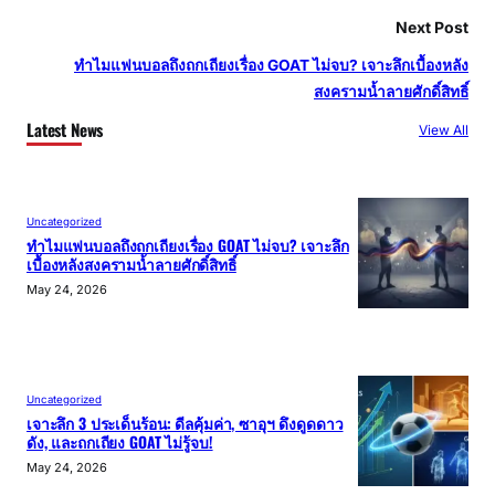
Next Post
ทำไมแฟนบอลถึงถกเถียงเรื่อง GOAT ไม่จบ? เจาะลึกเบื้องหลัง
สงครามน้ำลายศักดิ์สิทธิ์
Latest News
View All
Uncategorized
ทำไมแฟนบอลถึงถกเถียงเรื่อง GOAT ไม่จบ? เจาะลึก
เบื้องหลังสงครามน้ำลายศักดิ์สิทธิ์
May 24, 2026
Uncategorized
เจาะลึก 3 ประเด็นร้อน: ดีลคุ้มค่า, ซาอุฯ ดึงดูดดาว
ดัง, และถกเถียง GOAT ไม่รู้จบ!
May 24, 2026