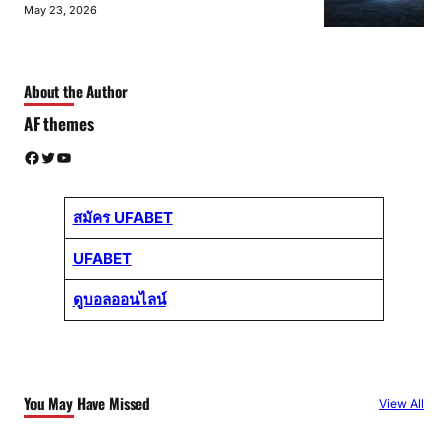
May 23, 2026
About the Author
AF themes
Facebook
Twitter
YouTube
สมัคร UFABET
UFABET
ดูบอลออนไลน์
You May Have Missed
View All