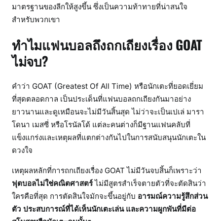
มาตรฐานของลีกให้สูงขึ้น ซึ่งเป็นความท้าทายที่น่าสนใจ
สำหรับพวกเขา
ทำไมแฟนบอลถึงถกเถียงเรื่อง GOAT
ไม่จบ?
คำว่า GOAT (Greatest Of All Time) หรือนักเตะที่ยอดเยี่ยม
ที่สุดตลอดกาล เป็นประเด็นที่แฟนบอลถกเถียงกันมาอย่าง
ยาวนานและดูเหมือนจะไม่มีวันสิ้นสุด ไม่ว่าจะเป็นเปเล่ มารา
โดนา เมสซี่ หรือโรนัลโด้ แต่ละคนต่างก็มีฐานแฟนคลับที่
แข็งแกร่งและเหตุผลที่แตกต่างกันไปในการสนับสนุนนักเตะใน
ดวงใจ
เหตุผลหลักที่การถกเถียงเรื่อง GOAT ไม่มีวันจบสิ้นก็เพราะว่า
ฟุตบอลไม่ใช่คณิตศาสตร์
ไม่มีสูตรสำเร็จตายตัวที่จะตัดสินว่า
ใครคือที่สุด การตัดสินใจมักจะขึ้นอยู่กับ
อารมณ์ความรู้สึกส่วน
ตัว ประสบการณ์ที่ได้เห็นนักเตะเล่น และความผูกพันที่มีต่อ