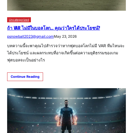
Uncategorized
ถ้า VAR ไม่มีในบอลโลก… คุณว่าใครได้ประโยชน์?
psnowball2023@gmail.com
May 23, 2026
บทความนี้จะพาคุณไปสำรวจว่าหากฟุตบอลโลกไม่มี VAR ทีมไหนจะ
ได้ประโยชน์ และผลกระทบที่อาจเกิดขึ้นต่อความยุติธรรมของเกม
ฟุตบอลจะเป็นอย่างไร
Continue Reading