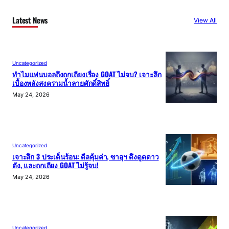
Latest News
View All
Uncategorized
ทำไมแฟนบอลถึงถกเถียงเรื่อง GOAT ไม่จบ? เจาะลึก
เบื้องหลังสงครามน้ำลายศักดิ์สิทธิ์
May 24, 2026
Uncategorized
เจาะลึก 3 ประเด็นร้อน: ดีลคุ้มค่า, ซาอุฯ ดึงดูดดาว
ดัง, และถกเถียง GOAT ไม่รู้จบ!
May 24, 2026
Uncategorized