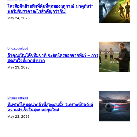
ใครคือดีลย้ายทีมที่คุ้มที่สุดของฤดูกาล? มาดูกันว่า
ฟอร์มกับราคาอะไรสำคัญกว่ากัน!
May 24, 2026
Uncategorized
ถ้าคุณเป็นโค้ชทีมชาติ จะตัดใครออกจากทีม? – การ
ตัดสินใจที่ยากลำบาก
May 23, 2026
Uncategorized
ทีมชาติไหนดูน่ากลัวที่สุดตอนนี้? วิเคราะห์ปัจจัยสู่
ความสำเร็จในฟุตบอลยุคใหม่
May 23, 2026