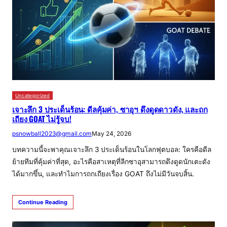
Uncategorized
เจาะลึก 3 ประเด็นร้อน: ดีลคุ้มค่า, ซาอุฯ ดึงดูดดาวดัง, และถก
เถียง GOAT ไม่รู้จบ!
psnowball2023@gmail.com
May 24, 2026
บทความนี้จะพาคุณเจาะลึก 3 ประเด็นร้อนในโลกฟุตบอล: ใครคือดีล
ย้ายทีมที่คุ้มค่าที่สุด, อะไรคือสาเหตุที่ลีกซาอุสามารถดึงดูดนักเตะดัง
ได้มากขึ้น, และทำไมการถกเถียงเรื่อง GOAT ถึงไม่มีวันจบสิ้น.
Continue Reading