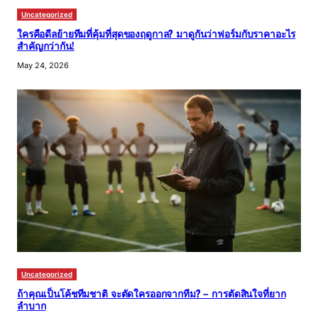
Uncategorized
ใครคือดีลย้ายทีมที่คุ้มที่สุดของฤดูกาล? มาดูกันว่าฟอร์มกับราคาอะไร
สำคัญกว่ากัน!
May 24, 2026
Uncategorized
ถ้าคุณเป็นโค้ชทีมชาติ จะตัดใครออกจากทีม? – การตัดสินใจที่ยาก
ลำบาก